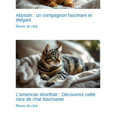
Abyssin : un compagnon fascinant et
élégant
Races de chat
L’american shorthair : Découvrez cette
race de chat fascinante
Races de chat