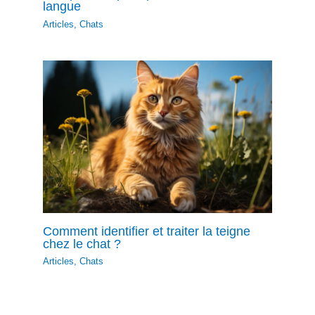
langue
Articles
,
Chats
Comment identifier et traiter la teigne
chez le chat ?
Articles
,
Chats