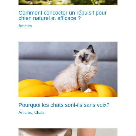
Comment concocter un répulsif pour
chien naturel et efficace ?
Articles
Pourquoi les chats sont-ils sans voix?
Articles
,
Chats