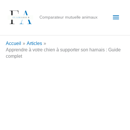
Aller
au
Men
Comparateur mutuelle animaux
contenu
princ
Accueil
Articles
Apprendre à votre chien à supporter son harnais : Guide
complet