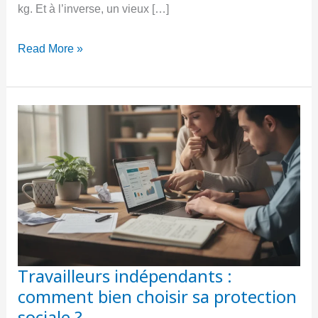
kg. Et à l’inverse, un vieux […]
Chien
Read More »
ou
chat
:
lequel
coûte
le
plus
cher
chez
Travailleurs indépendants :
le
comment bien choisir sa protection
vétérinaire
sociale ?