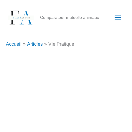
Aller
au
Men
Comparateur mutuelle animaux
contenu
princ
Accueil
Articles
Vie Pratique