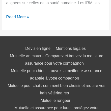
alignées sur celles de la santé humaine. Les IRM, les
Assurance
Read More »
pour
animaux
:
quelles
Devis en ligne
Mentions légales
Mutuelle animaux – Comparez et trouvez la meilleure
protections
assurance pour votre compagnon
offrent-
Mutuelle pour chien : trouvez la meilleure assurance
elles
adaptée à votre compagnon
?
Mutuelle pour chat : comment bien choisir et réduire vos
frais vétérinaires
Mutuelle rongeur
Mutuelle et assurance pour furet : protégez votre